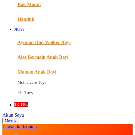
Moby
Bak Mandi
Momami
Handuk
Mothercare
JKT88
Mustela
Ayunan Dan Walker Bayi
My Buddy Tag
My K
Alas Bermain Anak Bayi
N
Mainan Anak Bayi
Naif
Mothercare Toys
Nike
Elc Toys
Nordic Natural
JKT88
Nuby
Akun Saya
Nuna
Masuk
Lewati ke Konten
O