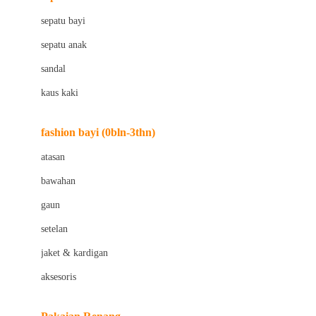
Bio Oil
sepatu bayi
Biolane
sepatu anak
Bite Fighters
sandal
Bizzi Growin
kaus kaki
Blackmores
fashion bayi (0bln-3thn)
Blooming Marvellous
atasan
Bonnels
bawahan
Bravado
gaun
Bruder
setelan
Brush Baby
jaket & kardigan
Buds Organics
aksesoris
Bugaboo
Buggygear