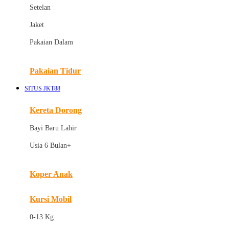
Dae Organics
Setelan
Docare
Jaket
Doona
Pakaian Dalam
Down To Earth
Drew
Pakaian Tidur
Dr. Brown's
SITUS JKT88
E
Kereta Dorong
ELC
Bayi Baru Lahir
Ergobaby
Usia 6 Bulan+
Expert Care
Koper Anak
Ezyroller
Kursi Mobil
F
0-13 Kg
Felt So Sweet