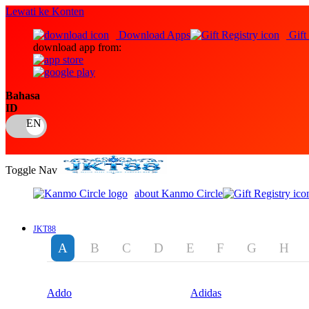
Lewati ke Konten
Download Apps
Gift
download app from:
Bahasa
ID
Toggle Nav
about Kanmo Circle
JKT88
A
B
C
D
E
F
G
H
Addo
Adidas