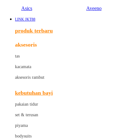
Asics
Aveeno
LINK JKT88
produk terbaru
aksesoris
tas
kacamata
aksesoris rambut
kebutuhan bayi
pakaian tidur
set & terusan
piyama
bodysuits