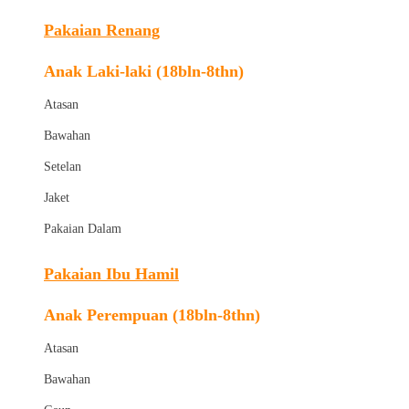
Pakaian Renang
Anak Laki-laki (18bln-8thn)
Atasan
Bawahan
Setelan
Jaket
Pakaian Dalam
Pakaian Ibu Hamil
Anak Perempuan (18bln-8thn)
Atasan
Bawahan