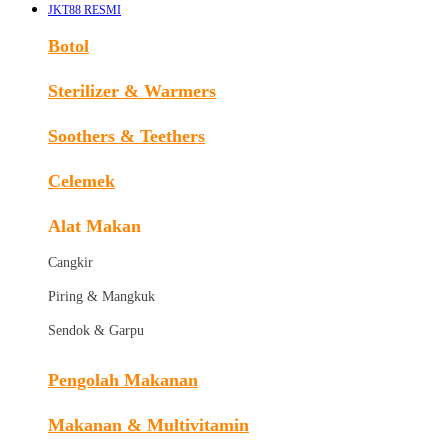
JKT88 RESMI
Botol
Sterilizer & Warmers
Soothers & Teethers
Celemek
Alat Makan
Cangkir
Piring & Mangkuk
Sendok & Garpu
Pengolah Makanan
Makanan & Multivitamin