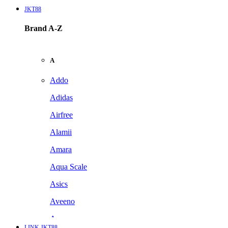
JKT88
Brand A-Z
A
Addo
Adidas
Airfree
Alamii
Amara
Aqua Scale
Asics
Aveeno
Awan
LINK JKT88