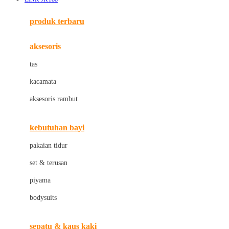
Azetabio
produk terbaru
B
aksesoris
Baabaasheepz
tas
Babiators
kacamata
Baby Dove
aksesoris rambut
Baby Jogger
Baby Rovega
kebutuhan bayi
Babybee
pakaian tidur
Banana Boat
set & terusan
Banz
piyama
Barbie
bodysuits
Beaba
Beauty Barn
sepatu & kaus kaki