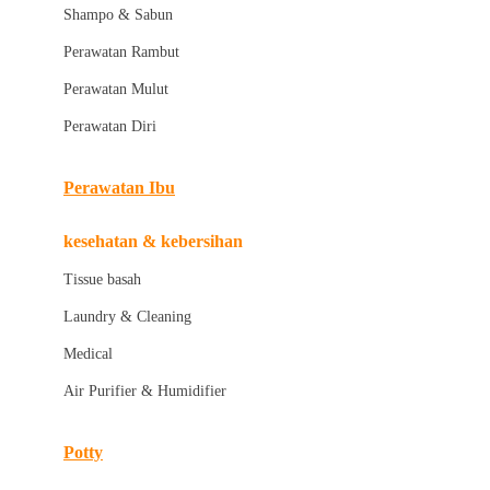
London Taxi
Shampo & Sabun
Love To Dream
Perawatan Rambut
Perawatan Mulut
M
Perawatan Diri
Magformers
Mama's Choice
Perawatan Ibu
Mamas&Papas
kesehatan & kebersihan
Mamaway
Tissue basah
Maxi Cosi
Laundry & Cleaning
Megabloks
Medical
Micro
Air Purifier & Humidifier
MiDeer
Mimi & Lula
Potty
Mini Monkey