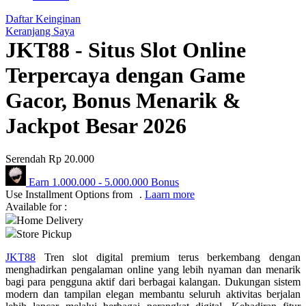
Q
Daftar Keinginan
Keranjang Saya
QV Baby
JKT88 - Situs Slot Online
R
Terpercaya dengan Game
Real Shades
Gacor, Bonus Menarik &
Red Castle
Jackpot Besar 2026
Ribbon Madness
Serendah
Rp 20.000
S
Earn
1.000.000
-
5.000.000
Bonus
Sebamed
Use Installment Options from
.
Laarn more
Available for :
Silver Cross
Home Delivery
Store Pickup
Simply Idea
JKT88
Tren slot digital premium terus berkembang dengan
Skip Hop
menghadirkan pengalaman online yang lebih nyaman dan menarik
bagi para pengguna aktif dari berbagai kalangan. Dukungan sistem
Spectra
modern dan tampilan elegan membantu seluruh aktivitas berjalan