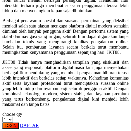
lebih lancar melalui berbagai perangkat digital. Kehadiran fitur
Squishmallows
interaktif terbaru juga membuat suasana penggunaan terasa lebih
Starbooks
hidup dan menyenangkan kapan saja dibutuhkan.
Stick-O
Berbagai penawaran spesial dan suasana permainan yang fleksibel
menjadi salah satu alasan mengapa platform digital modern semakin
Stokke
diminati oleh banyak pengguna aktif. Dengan performa sistem yang
stabil dan navigasi yang ringan, seluruh fitur dapat digunakan tanpa
Sudocrem
hambatan teknis yang mengurangi kualitas pengalaman online.
Selain itu, pembaruan layanan secara berkala turut membantu
Sumimo
meningkatkan kenyamanan penggunaan sepanjang hari.
JKT88
.
Sunnylife
JKT88
Tidak hanya menghadirkan tampilan yang eksklusif dan
akses yang responsif, platform digital masa kini juga menyediakan
Sun-Staches
berbagai fitur pendukung yang membuat pengalaman hiburan terasa
lebih interaktif dan berkelas setiap waktunya. Kehadiran komunitas
Swimava
aktif serta layanan profesional turut menciptakan suasana online
yang lebih hidup dan nyaman bagi seluruh pengguna aktif. Dengan
T
kombinasi teknologi modern, sistem stabil, dan layanan premium
yang terus berkembang, pengalaman digital kini menjadi lebih
Tommee Tippee
maksimal dan tanpa batas.
Trunki
choose qty
Tutti Bambini
DAFTAR
LOGIN