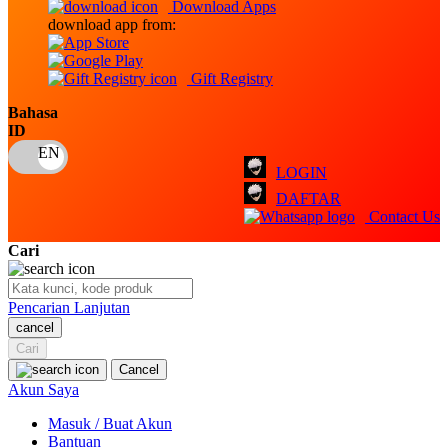
Download Apps
download app from:
Oh Ma Grain
Okiedog
Gift Registry
P
Bahasa
ID
Peachy
LOGIN
Phil & Ted's
DAFTAR
Philips Avent
Contact Us
Pigeon
Cari
Playgro
Pencarian Lanjutan
Poled Global
cancel
Cari
Ponycycle
Cancel
Puma
Akun Saya
Pureats
Masuk / Buat Akun
Bantuan