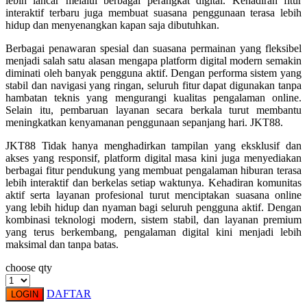
lebih lancar melalui berbagai perangkat digital. Kehadiran fitur
Squishmallows
interaktif terbaru juga membuat suasana penggunaan terasa lebih
Starbooks
hidup dan menyenangkan kapan saja dibutuhkan.
Stick-O
Berbagai penawaran spesial dan suasana permainan yang fleksibel
menjadi salah satu alasan mengapa platform digital modern semakin
Stokke
diminati oleh banyak pengguna aktif. Dengan performa sistem yang
stabil dan navigasi yang ringan, seluruh fitur dapat digunakan tanpa
Sudocrem
hambatan teknis yang mengurangi kualitas pengalaman online.
Selain itu, pembaruan layanan secara berkala turut membantu
Sumimo
meningkatkan kenyamanan penggunaan sepanjang hari.
JKT88
.
Sunnylife
JKT88
Tidak hanya menghadirkan tampilan yang eksklusif dan
akses yang responsif, platform digital masa kini juga menyediakan
Sun-Staches
berbagai fitur pendukung yang membuat pengalaman hiburan terasa
lebih interaktif dan berkelas setiap waktunya. Kehadiran komunitas
Swimava
aktif serta layanan profesional turut menciptakan suasana online
yang lebih hidup dan nyaman bagi seluruh pengguna aktif. Dengan
T
kombinasi teknologi modern, sistem stabil, dan layanan premium
yang terus berkembang, pengalaman digital kini menjadi lebih
Tommee Tippee
maksimal dan tanpa batas.
Trunki
choose qty
Tutti Bambini
DAFTAR
LOGIN