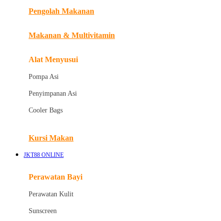
Pengolah Makanan
Joolz
Jujube
Makanan & Multivitamin
K
Alat Menyusui
Kiddycuts
Pompa Asi
Kumon
Penyimpanan Asi
L
Cooler Bags
Leapfrog
Kursi Makan
Leclerc
JKT88 ONLINE
Lee Vierra
Lillebaby
Perawatan Bayi
Little Bird Told Me
Perawatan Kulit
Little Miss Janis
Sunscreen