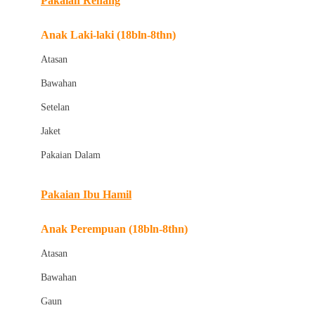
Pakaian Renang
Bumkins
Anak Laki-laki (18bln-8thn)
C
Atasan
Cetaphil
Bawahan
Chicco
Setelan
Childlife
Jaket
Clevamama
Pakaian Dalam
Cocolatte
Cottonseeds
Pakaian Ibu Hamil
Cozy N Safe
Anak Perempuan (18bln-8thn)
Crane
Atasan
Cybex
Bawahan
D
Gaun