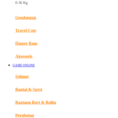
0-36 Kg
Fisher Price
Flipper
Gendongan
Friends Of Sally
Travel Cots
G
Diaper Bags
Gb
Geko
Aksesoris
Graco
GAME ONLINE
Gund
Selimut
H
Bantal & Sprei
Habbie
Haenim
Ranjang Bayi & Balita
Happy Horse
Perabotan