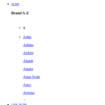
JKT88
Brand A-Z
A
Addo
Adidas
Airfree
Alamii
Amara
Aqua Scale
Asics
Aveeno
Awan
LINK JKT88